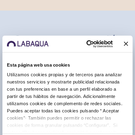
Somos una compañía
en buena compañía
Acceso
Soluciones
Esta página web usa cookies
clientes
Utilizamos cookies propias y de terceros para analizar
I+D+i
por sector
nuestros servicios y mostrarte publicidad relacionada
con tus preferencias en base a un perfil elaborado a
APP
partir de tus hábitos de navegación. Adicionalmente
Sobre
Labaqua
utilizamos cookies de complemento de redes sociales.
Puedes aceptar todas las cookies pulsando “ Aceptar
Contacto
Labaqua
cookies”· También puedes permitir o rechazar las
cookies de forma granular pulsando “Configurar”. Si
Solicitar
pulsas “Rechazar cookies”, equivaldrá a rechazar la