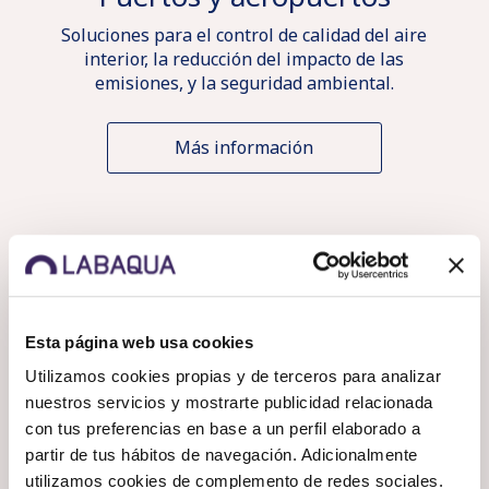
Soluciones para el control de calidad del aire
interior, la reducción del impacto de las
emisiones, y la seguridad ambiental.
Más información
Acceso
Esta página web usa cookies
Soluciones
clientes
Socio-sanitario
Utilizamos cookies propias y de terceros para analizar
I+D+i
por sector
nuestros servicios y mostrarte publicidad relacionada
Soluciones para prevenir y eliminar aquello que
con tus preferencias en base a un perfil elaborado a
APP
pueda suponer un riesgo a los pacientes.
partir de tus hábitos de navegación. Adicionalmente
Sobre
Labaqua
utilizamos cookies de complemento de redes sociales.