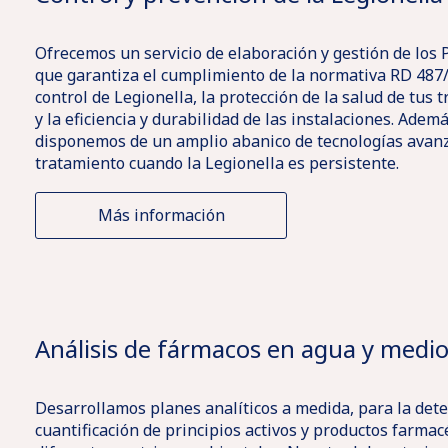
Sobre
One
Labaqua
y
Contacto
Pharma
Labaqua
Health
suelos
Ofrecemos un servicio de elaboración y gestión de los 
que garantiza el cumplimiento de la normativa RD 487
Solicitar
Higiene
y
control de Legionella, la protección de la salud de tus 
y la eficiencia y durabilidad de las instalaciones. Ademá
Presupuesto
Industrial
Cosmética
disponemos de un amplio abanico de tecnologías avanz
tratamiento cuando la Legionella es persistente.
Innova
Acreditaciones
Campus
Homologaciones
con
Más información
Ubicaciones
Certificaciones
Oliver
nosotros
Rodés
Análisis de fármacos en agua y medi
Desarrollamos planes analíticos a medida, para la dete
cuantificación de principios activos y productos farmac