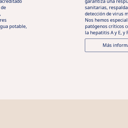
 acreditado
garantiza una respu
 de
sanitarias, respald
,
detección de virus m
res
Nos hemos especializ
agua potable,
patógenos críticos c
la hepatitis A y E, y 
Más inform