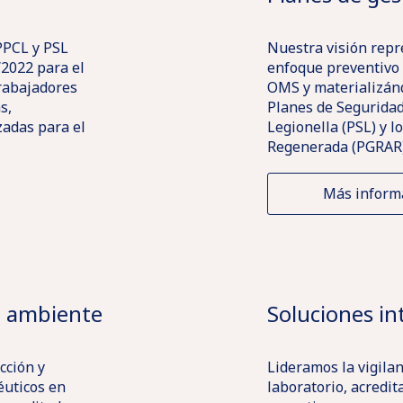
PPCL y PSL
Nuestra visión rep
/2022 para el
enfoque preventivo 
trabajadores
OMS y materializánd
s,
Planes de Seguridad 
adas para el
Legionella (PSL) y l
Regenerada (PGRAR)
Más inform
o ambiente
Soluciones in
cción y
Lideramos la vigilan
éuticos en
laboratorio, acredi