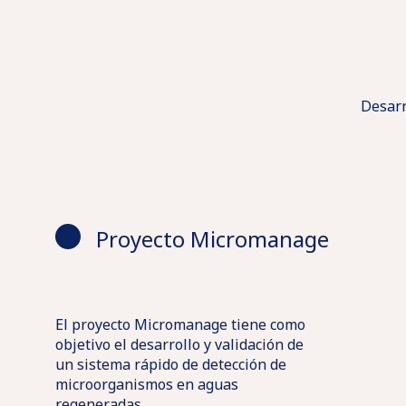
Sobre
One
Labaqua
y
Contacto
Pharma
Labaqua
Health
suelos
Solicitar
Higiene
y
Desarr
Presupuesto
Industrial
Cosmética
Innova
Acreditaciones
Campus
Homologaciones
con
Ubicaciones
Certificaciones
Oliver
nosotros
Proyecto Micromanage
Rodés
El proyecto Micromanage tiene como
objetivo el desarrollo y validación de
un sistema rápido de detección de
microorganismos en aguas
regeneradas.