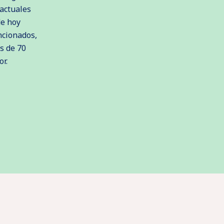
 actuales
de hoy
ncionados,
s de 70
r.