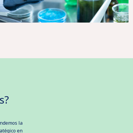
s?
endemos la
ratégico en