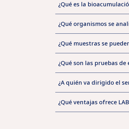
y
¿Qué es la bioacumulació
Presupuesto
Industrial
Cosmética
Innova
Acreditaciones
¿Qué organismos se anali
Campus
Homologaciones
con
Ubicaciones
Certificaciones
Oliver
¿Qué muestras se pueden 
nosotros
Rodés
¿Qué son las pruebas de 
¿A quién va dirigido el s
¿Qué ventajas ofrece LA