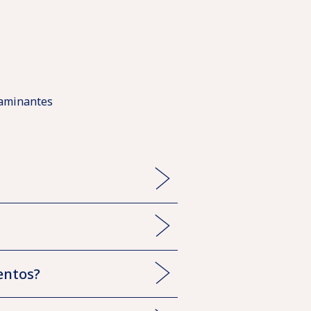
ntaminantes
entos?