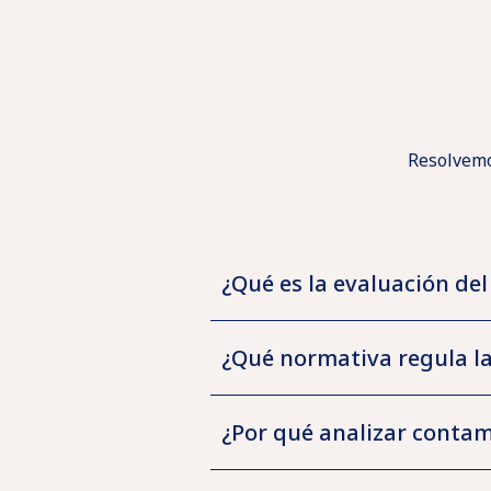
Resolvemo
Acceso
Soluciones:
Soluciones
Agua
clientes
I+D+i
Aire
¿Qué es la evaluación del
por
APP
Residuos
sector
¿Qué normativa regula la
Sobre
One
Labaqua
y
Contacto
Pharma
¿Por qué analizar contam
Labaqua
Health
suelos
Solicitar
Higiene