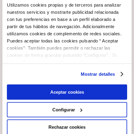
Utilizamos cookies propias y de terceros para analizar
Resolvemos tus dudas sobre muestreo
pasivo e
I+D+i
por sector
nuestros servicios y mostrarte publicidad relacionada
integrativo
y cómo detectar microcontaminantes en
con tus preferencias en base a un perfil elaborado a
APP
agua de forma precisa.
partir de tus hábitos de navegación. Adicionalmente
Sobre
Labaqua
utilizamos cookies de complemento de redes sociales.
Puedes aceptar todas las cookies pulsando “ Aceptar
Contacto
Labaqua
¿Qué es el muestreo pasivo?
cookies”· También puedes permitir o rechazar las
cookies de forma granular pulsando “Configurar”. Si
Solicitar
pulsas “Rechazar cookies”, equivaldrá a rechazar la
¿Qué compuestos se pueden
Presupuesto
Soluciones:
instalación de todas las cookies salvo las necesarias que
Mostrar detalles
detectar con muestreadores
son indispensables para que el sitio web funcione y que
Agua
pasivos?
por tanto no se pueden desactivar. Puedes consultar
más información en nuestra
Política de Cookies
Aceptar cookies
Aire
¿Qué ventajas ofrece el muestreo
Residuos y
Configurar
pasivo frente al tradicional?
One Health
suelos
Rechazar cookies
Pharma y
¿Cómo funciona un muestreador