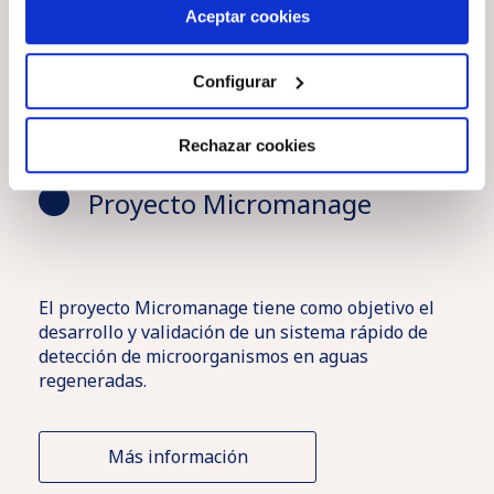
más información en nuestra
Política de Cookies
Aceptar cookies
Aire
Desarrollamos diversos proyectos relacionados con
Residuos y
nuestras líneas de investigación. Puedes consultarlos
Configurar
aquí:
One Health
suelos
Rechazar cookies
Pharma y
Higiene
Proyecto Micromanage
Cosmética
Industrial
Ver más
El proyecto Micromanage tiene como objetivo el
desarrollo y validación de un sistema rápido de
detección de microorganismos en aguas
regeneradas.
Más información