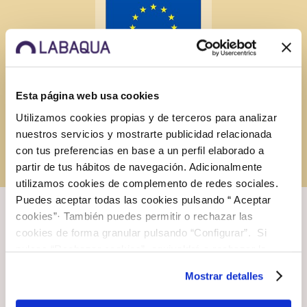
Acceso
Soluciones
Esta página web usa cookies
clientes
Utilizamos cookies propias y de terceros para analizar
I+D+i
por sector
INNEST/2024/222
nuestros servicios y mostrarte publicidad relacionada
con tus preferencias en base a un perfil elaborado a
APP
partir de tus hábitos de navegación. Adicionalmente
Sobre
Labaqua
utilizamos cookies de complemento de redes sociales.
Puedes aceptar todas las cookies pulsando “ Aceptar
Contacto
Labaqua
cookies”· También puedes permitir o rechazar las
cookies de forma granular pulsando “Configurar”. Si
Solicitar
Otros proyectos de
pulsas “Rechazar cookies”, equivaldrá a rechazar la
Presupuesto
Soluciones:
instalación de todas las cookies salvo las necesarias que
investigación
Mostrar detalles
son indispensables para que el sitio web funcione y que
Agua
por tanto no se pueden desactivar. Puedes consultar