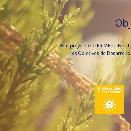
Obj
Este proyecto LIFER MERLIN está 
los Objetivos de Desarroll