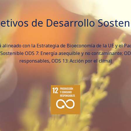
etivos de Desarrollo Sosten
alineado con la Estrategia de Bioeconomía de la UE y el Pa
o Sostenible ODS 7: Energía asequible y no contaminante; O
responsables, ODS 13: Acción por el clima)